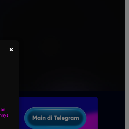
×
Pindai kode
untuk Und
Android A
kan
annya