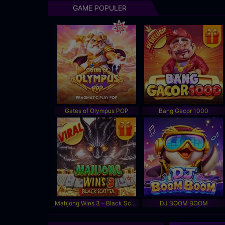
GAME POPULER
Gates of Olympus POP
Bang Gacor 1000
Mahjong Wins 3 – Black Scatter
DJ BOOM BOOM