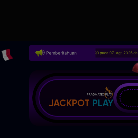
Pemberitahuan
Pemeliharaan Terjadwal: CQ9 pada 07-Agt-2026 dari 07.33.
JACKPOT
PLAY