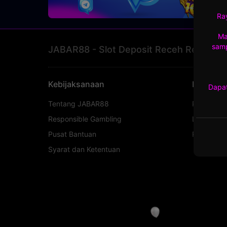
Ra
Ma
sam
JABAR88 - Slot Deposit Receh Resmi de
Kebijaksanaan
Platform
Dapa
Tentang JABAR88
Promosi
Responsible Gambling
Loyalty
Pusat Bantuan
Referral
Syarat dan Ketentuan