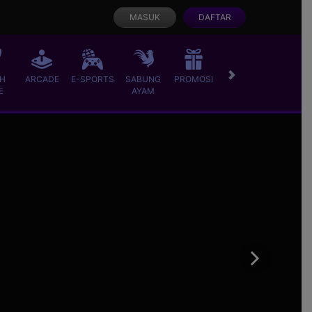
MASUK
DAFTAR
SH
ARCADE
E-SPORTS
SABUNG
PROMOSI
E
AYAM