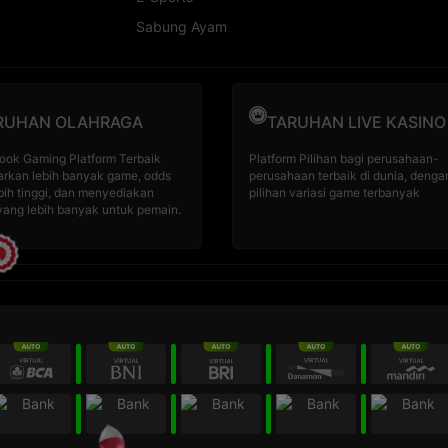
Sabung Ayam
RUHAN OLAHRAGA
TARUHAN LIVE KASINO
ook Gaming Platform Terbaik
Platform Pilihan bagi perusahaan-
rkan lebih banyak game, odds
perusahaan terbaik di dunia, denga
bih tinggi, dan menyediakan
pilihan variasi game terbanyak
 yang lebih banyak untuk pemain.