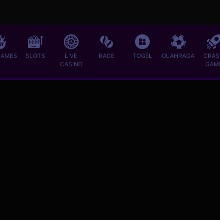
GAMES
SLOTS
LIVE
RACE
TOGEL
OLAHRAGA
CRA
CASINO
GAM