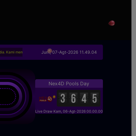
Jum, 07-Agt-2026 11.49.04
ami memohon maaf atas ketidaknyamanan yang mungkin ditimbulkan.
Pemelihar
Nex4D Pools Day
Live Draw Kam, 06-Agt-2026 00.00.00