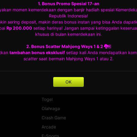
1. Bonus Promo Spesial 17-an
yakan momen kemerdekaan dengan banjir hadiah spesial Kemerdek
Republik Indonesia!
kin sering deposit, makin deras bonus instan yang bisa Anda dapat
pai
Rp 200.000
setiap harinya! Jangan sampai ketinggalan keseru
ngan Min Depo 10 Ribu
khusus di bulan kemerdekaan ini.
2. Bonus Scatter Mahjong Ways 1 & 2 🐉🀄️
Kategori
Dukungan
tkan
tambahan bonus eksklusif
setiap kali Anda mendapatkan kom
scatter
saat bermain Mahjong Ways 1 atau 2.
Hot Games
NadienJ
Slots
+62859
Live Casino
OK
Race
Togel
Olahraga
Crash Game
Arcade
E-Sports