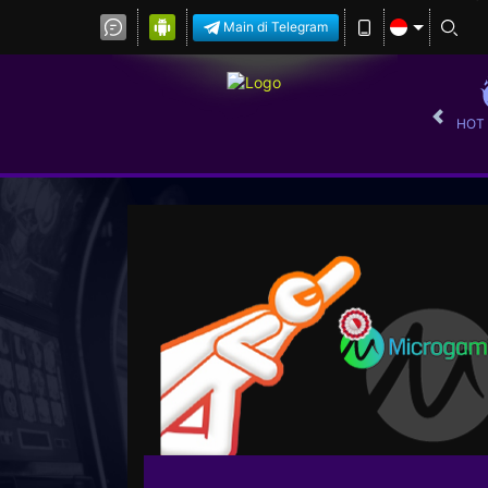
Main di Telegram
HOT