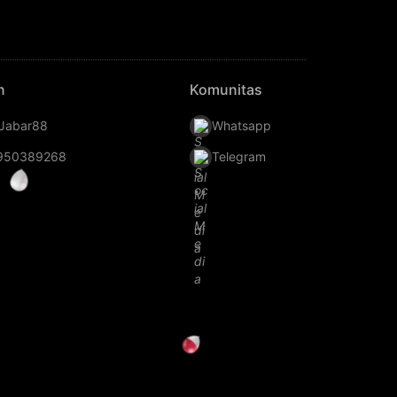
n
Komunitas
Jabar88
Whatsapp
950389268
Telegram