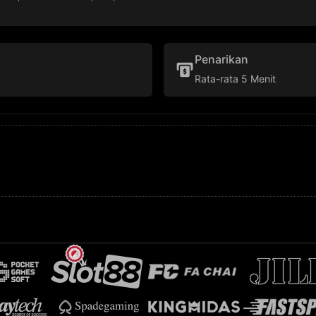
Penarikan
Rata-rata 5 Menit