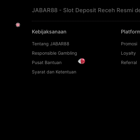
JABAR88 - Slot Deposit Receh Resmi d
Kebijaksanaan
Platfor
Tentang JABAR88
Promosi
Responsible Gambling
Loyalty
Pusat Bantuan
Referral
Syarat dan Ketentuan