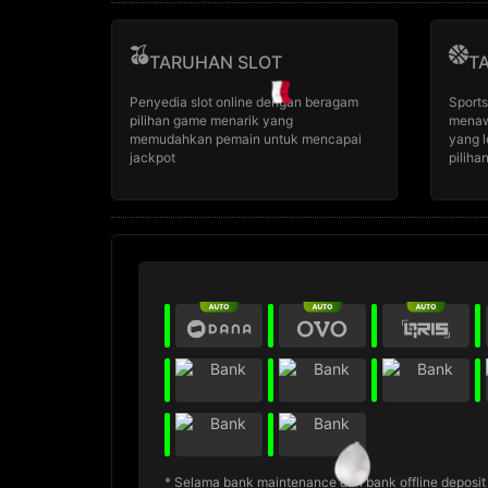
TARUHAN SLOT
T
Penyedia slot online dengan beragam
Sports
pilihan game menarik yang
menaw
memudahkan pemain untuk mencapai
yang l
jackpot
piliha
* Selama bank maintenance dan bank offline deposit 