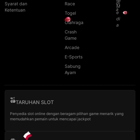
Syarat dan
Race
Ketentuan
Togel
Olahraga
Crash
Game
Arcade
E-Sports
Sabung
Ayam
TARUHAN SLOT
Penyedia slot online dengan beragam pilihan game menarik yang
memudahkan pemain untuk mencapai jackpot