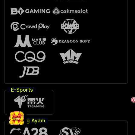
E-Sports
Sabung Ayam