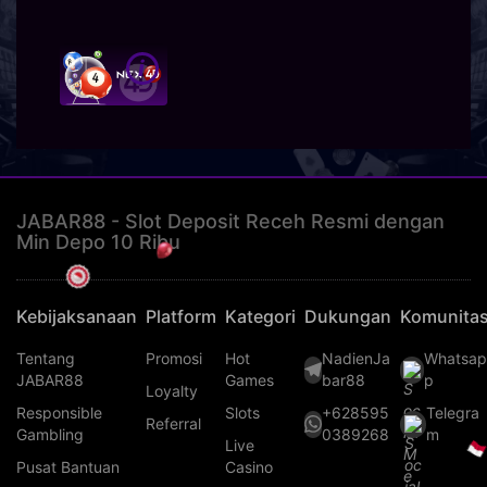
i
JABAR88 - Slot Deposit Receh Resmi dengan
Min Depo 10 Ribu
Kebijaksanaan
Platform
Kategori
Dukungan
Komunita
Tentang
Promosi
Hot
NadienJa
Whatsa
JABAR88
Games
bar88
p
Loyalty
Responsible
Slots
+628595
Telegra
Referral
Gambling
0389268
m
Live
Pusat Bantuan
Casino