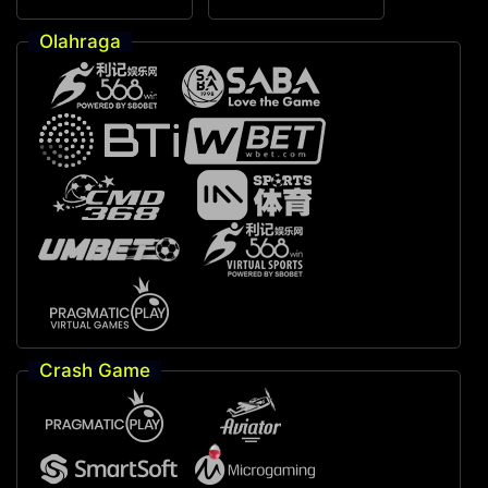
Olahraga
Crash Game