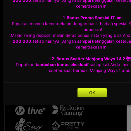
200.000
setiap harinya! Jangan sampai ketinggalan keserua
kemerdekaan ini.
1. Bonus Promo Spesial 17-an
Rayakan momen kemerdekaan dengan banjir hadiah spesial 
Indonesia!
Makin sering deposit, makin deras bonus instan yang bisa A
200.000
setiap harinya! Jangan sampai ketinggalan keserua
kemerdekaan ini.
2. Bonus Scatter Mahjong Ways 1 & 2 🐉🀄
Dapatkan
tambahan bonus eksklusif
setiap kali Anda men
scatter
saat bermain Mahjong Ways 1 atau 
Live Casino
OK