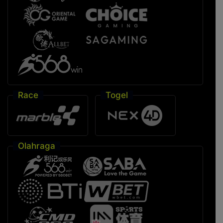
Race
Togel
Olahraga