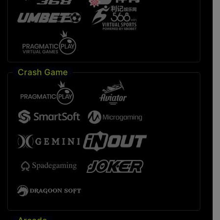
Crash Game