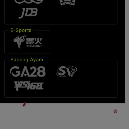
E-Sports
Sabung Ayam