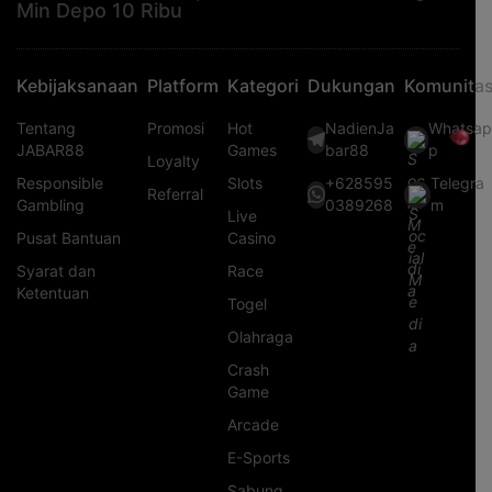
Min Depo 10 Ribu
Kebijaksanaan
Platform
Kategori
Dukungan
Komunita
Tentang
Promosi
Hot
NadienJa
Whatsa
JABAR88
Games
bar88
p
Loyalty
Responsible
Slots
+628595
Telegra
Referral
Gambling
0389268
m
Live
Pusat Bantuan
Casino
Syarat dan
Race
Ketentuan
Togel
Olahraga
Crash
Game
Arcade
E-Sports
Sabung