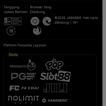
Tanggung
Browser Yang
Jawab Bermain
Didukung
©2026 JABAR88. Hak cipta
dilindungi | 18+
Platform Penyedia Layanan
Slots