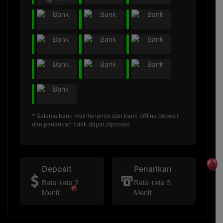
* Selama bank maintenance dan bank offline deposit
dan penarikan tidak dapat diproses
Deposit
Penarikan
Rata-rata 2
Rata-rata 5
Menit
Menit