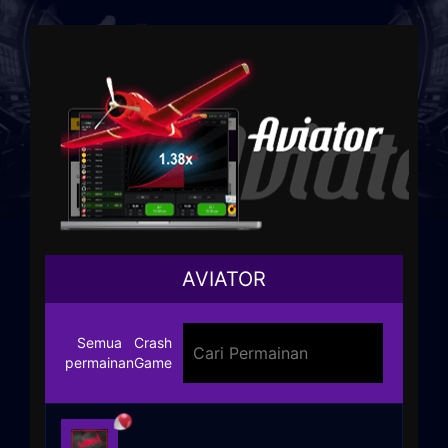
AVIATOR
Semua
Crash
permainan
Game