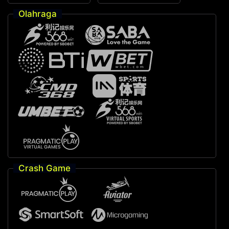
Olahraga
Crash Game