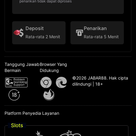
penarikan tidak dapat diproses
Deposit
Penarikan
Rata-rata 2 Menit
Rata-rata 5 Menit
Tanggung Jawab
Browser Yang
Bermain
Didukung
©2026 JABAR88. Hak cipta
dilindungi | 18+
Platform Penyedia Layanan
Slots