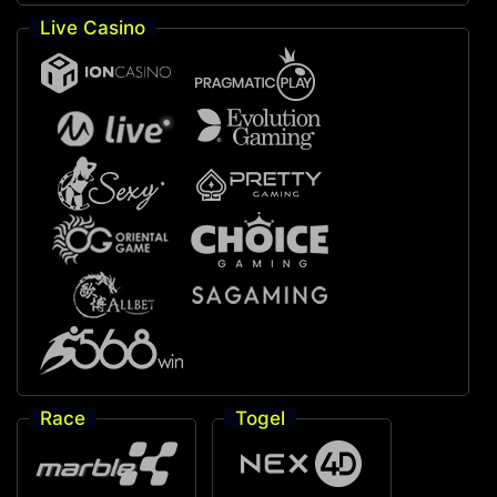
Live Casino
Race
Togel