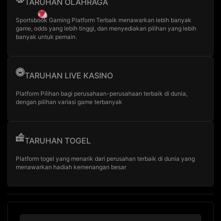
TARUHAN OLAHRAGA
Sportsbook Gaming Platform Terbaik menawarkan lebih banyak
game, odds yang lebih tinggi, dan menyediakan pilihan yang lebih
banyak untuk pemain.
TARUHAN LIVE KASINO
Platform Pilihan bagi perusahaan-perusahaan terbaik di dunia,
dengan pilihan variasi game terbanyak
TARUHAN TOGEL
Platform togel yang menarik dari perusahan terbaik di dunia yang
menawarkan hadiah kemenangan besar