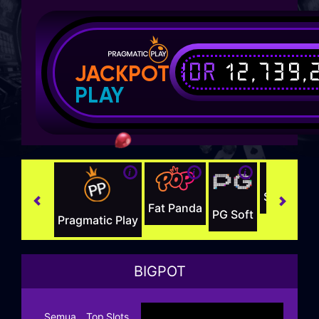
IDR
12,739,
JACKPOT
PLAY
i
i
i
i
Slot88 x 
Fat Panda
PG Soft
Pragmatic Play
BIGPOT
Semua
Top
Slots