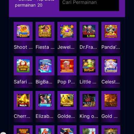
permainan
20
Shoot Piggy
Fiesta Frenzy
Jewely Spin
Dr.Franken’s Lab
Panda’s Jackpot
Safari Run
BigBang Spin
Pop Popcorns
Little Witch's Fortune
Celestial Goddess
Cherry Bell
Elizabeth Lab
Golden Panda
King of Pig
Gold of the King