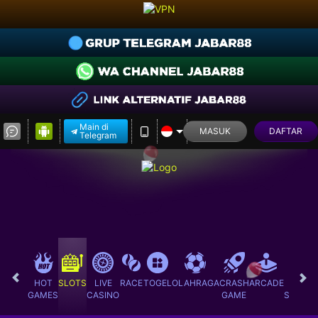
Main di
MASUK
DAFTAR
Telegram
HOT
SLOTS
LIVE
RACE
TOGEL
OLAHRAGA
CRASH
ARCADE
E-
GAMES
CASINO
GAME
SPORT