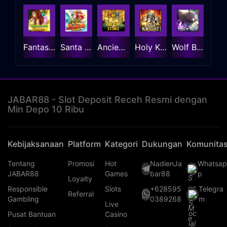
Fantastic Faries
Santa in the Summer
Ancient Stones
Holy Knight
Wolf Begins
JABAR88 - Slot Deposit Receh Resmi dengan
Min Depo 10 Ribu
Kebijaksanaan
Platform
Kategori
Dukungan
Komunita
Tentang
Promosi
Hot
NadienJa
Whatsa
JABAR88
Games
bar88
p
Loyalty
Responsible
Slots
+628595
Telegra
Referral
Gambling
0389268
m
Live
Pusat Bantuan
Casino