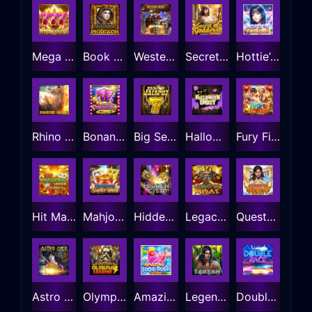
Mega Sevens
Book of Pharaoh
Western Sherrif
Secret of Goddess
Hottie’s Paradise
Rhino King
Bonanza Coins
Big Sevens Jackpot
Halloween Ghost
Fury Fighters
Hit Mahjong Wins
Mahjong Super Wins
Hidden City
Legacy of Midas
Quests of Olympus
Astro Luck
Olympus Legend
Amazing Soda Rush
Legend of Tarzan
Double Race