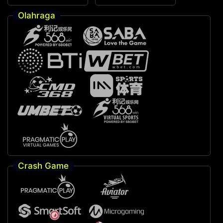
Olahraga
Crash Game