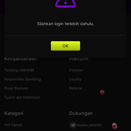
JABAR88 - Slot Deposit Receh Resmi dengan
Silahkan login terlebih dahulu.
Min Depo 10 Ribu
OK
Kebijaksanaan
Platform
Tentang JABAR88
Promosi
Responsible Gambling
Loyalty
Pusat Bantuan
Referral
Syarat dan Ketentuan
Kategori
Dukungan
Hot Games
NadienJabar88