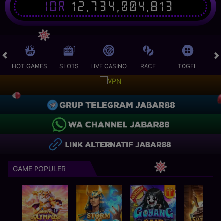
IDR
12,734,004,813
HOT GAMES
SLOTS
LIVE CASINO
RACE
TOGEL
OL
GAME POPULER