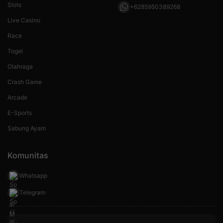
Slots
+6285950389268
Live Casino
Race
Togel
Olahraga
Crash Game
Arcade
E-Sports
Sabung Ayam
Komunitas
Whatsapp
Telegram