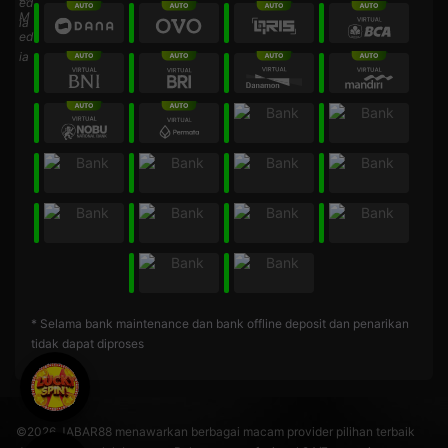
* Selama bank maintenance dan bank offline deposit dan penarikan
tidak dapat diproses
©2026 JABAR88 menawarkan berbagai macam provider pilihan terbaik