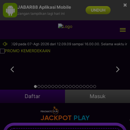
×
JABAR88 Aplikasi Mobile
UNDUH
Jangan tampilkan lagi hari ini
dwal: CQ9 pada 07-Agt-2026 dari 12.09.09 sampai 16.00.00. Selama waktu ini,
Daftar
Masuk
JACKPOT
PLAY