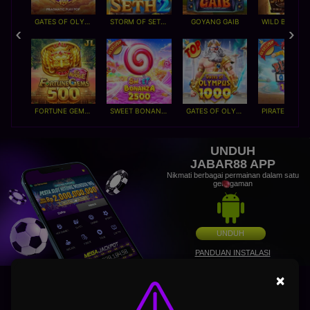
GATES OF OLYMPUS POP
STORM OF SETH 2
GOYANG GAIB
FORTUNE GEMS 500
SWEET BONANZA 2500
GATES OF OLYMPUS 1000
UNDUH
JABAR88 APP
Nikmati berbagai permainan dalam satu
genggaman
UNDUH
PANDUAN INSTALASI
×